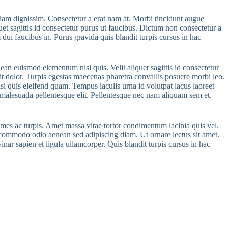
tiam dignissim. Consectetur a erat nam at. Morbi tincidunt augue
et sagittis id consectetur purus ut faucibus. Dictum non consectetur a
dui faucibus in. Purus gravida quis blandit turpis cursus in hac
ean euismod elementum nisi quis. Velit aliquet sagittis id consectetur
rit dolor. Turpis egestas maecenas pharetra convallis posuere morbi leo.
i quis eleifend quam. Tempus iaculis urna id volutpat lacus laoreet
 malesuada pellentesque elit. Pellentesque nec nam aliquam sem et.
ames ac turpis. Amet massa vitae tortor condimentum lacinia quis vel.
 commodo odio aenean sed adipiscing diam. Ut ornare lectus sit amet.
inar sapien et ligula ullamcorper. Quis blandit turpis cursus in hac